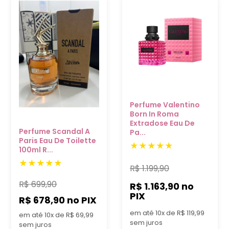
Perfume Valentino
Born In Roma
Extradose Eau De
Perfume Scandal A
Pa...
Paris Eau De Toilette
100ml R...
R$
1.199,90
R$
699,90
R$ 1.163,90
no
PIX
R$ 678,90
no PIX
em até 10x de R$ 119,99
em até 10x de R$ 69,99
sem juros
sem juros