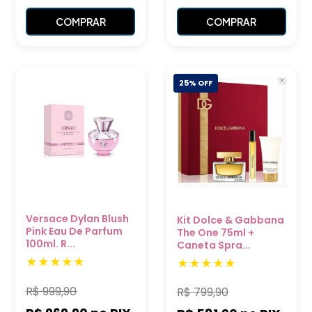
COMPRAR
COMPRAR
25% OFF
Versace Dylan Blush
Kit Dolce & Gabbana
Pink Eau De Parfum
The One 75ml +
100ml. R...
Caneta Spra...
R$
999,90
R$
799,90