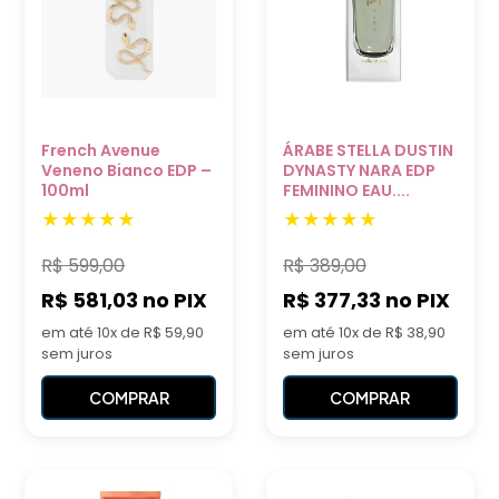
French Avenue
ÁRABE STELLA DUSTIN
Veneno Bianco EDP –
DYNASTY NARA EDP
100ml
FEMININO EAU....
R$
599,00
R$
389,00
R$ 581,03
no PIX
R$ 377,33
no PIX
em até 10x de R$ 59,90
em até 10x de R$ 38,90
sem juros
sem juros
COMPRAR
COMPRAR