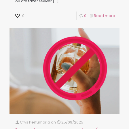
ou até fazer reviver
[…]
0
0
Read more
Crys Perfumaria
on
25/09/2025