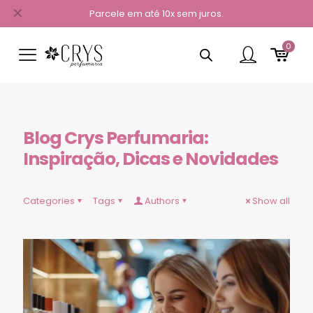
✕
Parcele em até 10x sem juros.
0
Blog Crys Perfumaria:
Inspiração, Dicas e Novidades
Categories
Tags
Authors
Show all