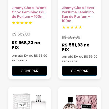
Jimmy Choo I Want
Jimmy Choo Fever
Choo Feminino Eau
Perfume Feminino
de Parfum – 100ml
Eau de Parfum –
100m...
R$
689,00
R$
569,00
R$ 668,33
no
R$ 551,93
no
PIX
PIX
em até 10x de R$ 68,90
em até 10x de R$ 56,90
sem juros
sem juros
COMPRAR
COMPRAR