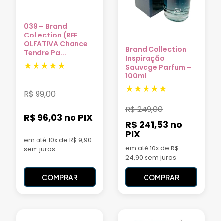
039 – Brand
Collection (REF.
OLFATIVA Chance
Brand Collection
Tendre Pa...
Inspiração
Sauvage Parfum –
100ml
R$
99,00
R$
249,00
R$ 96,03
no PIX
R$ 241,53
no
PIX
em até 10x de R$ 9,90
em até 10x de R$
sem juros
24,90 sem juros
COMPRAR
COMPRAR