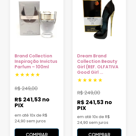
Brand Collection
Dream Brand
Inspiração Invictus
Collection Beauty
Parfum – 100ml
Girl (REF. OLFATIVA
Good Girl ...
R$
249,00
R$
249,00
R$ 241,53
no
R$ 241,53
no
PIX
PIX
em até 10x de R$
em até 10x de R$
24,90 sem juros
24,90 sem juros
COMPRAR
COMPRAR