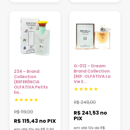
G-012 – Dream
Brand Collection
234 – Brand
(REF. OLFATIVA La
Collection
Vie E...
(REFERÊNCIA
OLFATIVA Petits
Ea...
R$
249,00
R$
119,00
R$ 241,53
no
PIX
R$ 115,43
no PIX
em até 10x de R$
em até 10x de R$ 11,90