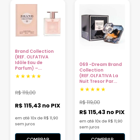
Brand Collection
(REF. OLFATIVA
Idôle Eau de
069 -Dream Brand
Parfum) –...
Collection
(REF.OLFATIVA La
Nuit Tresor Par...
R$
119,00
R$
119,00
R$ 115,43
no PIX
R$ 115,43
no PIX
em até 10x de R$ 11,90
em até 10x de R$ 11,90
sem juros
sem juros
COMPRAR
COMPRAR