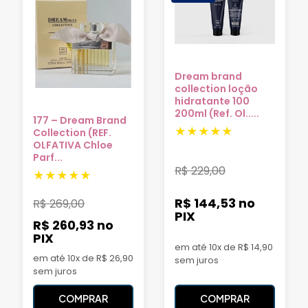
Dream brand
collection loção
hidratante 100
200ml (Ref. Ol.....
177 – Dream Brand
Collection (REF.
OLFATIVA Chloe
Parf...
R$
229,00
R$ 144,53
no
R$
269,00
PIX
R$ 260,93
no
PIX
em até 10x de R$ 14,90
em até 10x de R$ 26,90
sem juros
sem juros
COMPRAR
COMPRAR