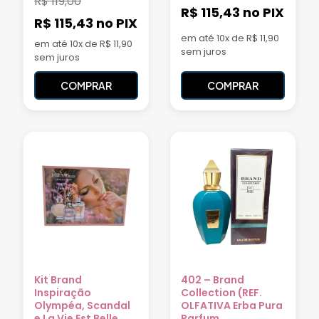
R$
119,00
R$ 115,43
no PIX
R$ 115,43
no PIX
em até 10x de R$ 11,90
em até 10x de R$ 11,90
sem juros
sem juros
COMPRAR
COMPRAR
Kit Brand
402 – Brand
Inspiração
Collection (REF.
Olympéa, Scandal
OLFATIVA Erba Pura
e La Vie Est Belle ...
Parfum...