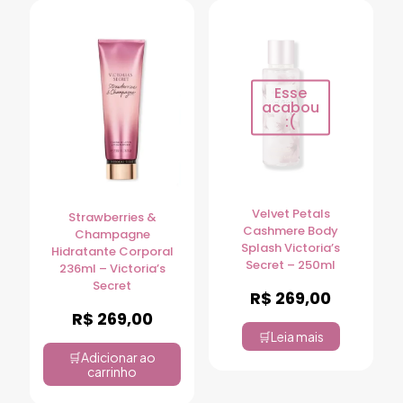
Esse
acabou
:(
Velvet Petals
Strawberries &
Cashmere Body
Champagne
Splash Victoria’s
Hidratante Corporal
Secret – 250ml
236ml – Victoria’s
Secret
R$
269,00
R$
269,00
Leia mais
Adicionar ao
carrinho