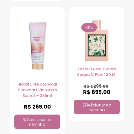
-31%
Tester Gucci Bloom
Acqua Di Fiori 100 Ml
Hidratante corporal
R$
1.299,00
Snowdrift Victoria’s
R$
899,00
Secret – 236ml
Adicionar ao
R$
269,00
carrinho
Adicionar ao
carrinho