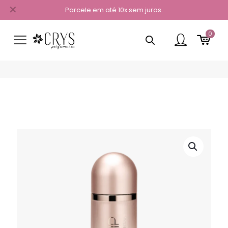
✕
Parcele em até 10x sem juros.
0