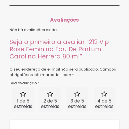
Avaliações
Não há avaliações ainda.
Seja o primeiro a avaliar “212 Vip
Rosé Feminino Eau De Parfum
Carolina Herrera 80 ml”
O seu endereço de e-mail não será publicado.
Campos
obrigatórios são marcados com
*
Sua avaliação
*
1 de 5
2 de 5
3 de 5
4 de 5
5 
estrelas
estrelas
estrelas
estrelas
est