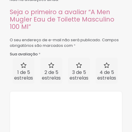
Seja o primeiro a avaliar “A Men
Mugler Eau de Toilette Masculino
100 Ml”
O seu endereço de e-mail não será publicado.
Campos
obrigatórios são marcados com
*
Sua avaliação
*
1 de 5
2 de 5
3 de 5
4 de 5
5 
estrelas
estrelas
estrelas
estrelas
est