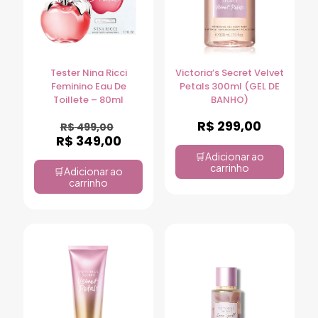
Tester Nina Ricci
Victoria’s Secret Velvet
Feminino Eau De
Petals 300ml (GEL DE
Toillete – 80ml
BANHO)
R$
299,00
R$
499,00
R$
349,00
Adicionar ao
carrinho
Adicionar ao
carrinho