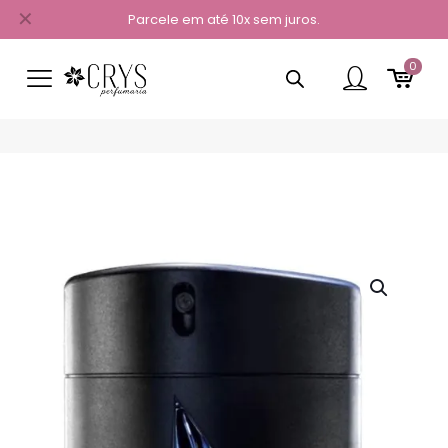
✕
Parcele em até 10x sem juros.
0