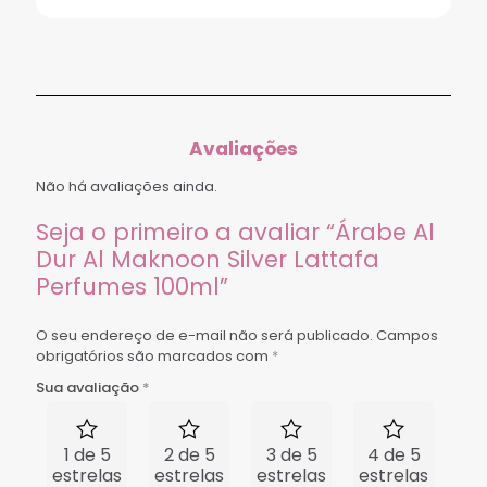
Avaliações
Não há avaliações ainda.
Seja o primeiro a avaliar “Árabe Al
Dur Al Maknoon Silver Lattafa
Perfumes 100ml”
O seu endereço de e-mail não será publicado.
Campos
obrigatórios são marcados com
*
Sua avaliação
*
1 de 5
2 de 5
3 de 5
4 de 5
5 
estrelas
estrelas
estrelas
estrelas
est