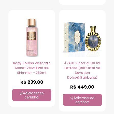
Body Splash Victoria’s
ÁRABE Victoria 100 ml
Secret Velvet Petals
Lattafa (Ref Olfativa
Shimmer – 250ml
Devotion
Dolce&Gabbana)
R$
239,00
R$
449,00
Adicionar ao
carrinho
Adicionar ao
carrinho