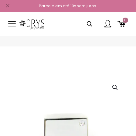
✕
Parcele em até 10x sem juros.
0