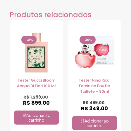
Produtos relacionados
-31%
-30%
Tester Gucci Bloom
Tester Nina Ricci
Acqua Di Fiori 100 Ml
Feminino Eau De
Toillete – 80ml
R$
1.299,00
R$
899,00
R$
499,00
R$
349,00
Adicionar ao
carrinho
Adicionar ao
carrinho