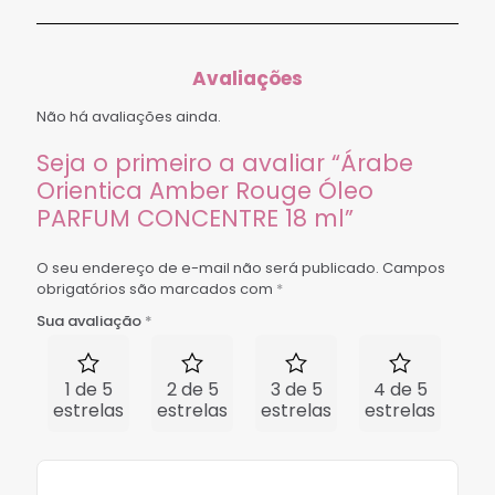
Avaliações
Não há avaliações ainda.
Seja o primeiro a avaliar “Árabe
Orientica Amber Rouge Óleo
PARFUM CONCENTRE 18 ml”
O seu endereço de e-mail não será publicado.
Campos
obrigatórios são marcados com
*
Sua avaliação
*
1 de 5
2 de 5
3 de 5
4 de 5
5 
estrelas
estrelas
estrelas
estrelas
est