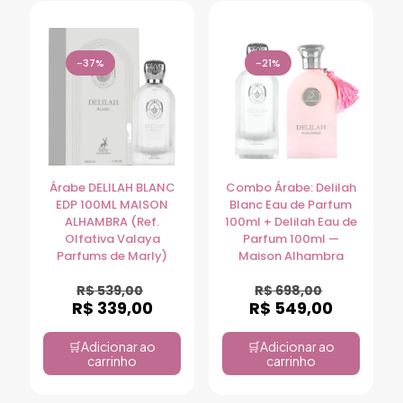
-37%
-21%
Árabe DELILAH BLANC
Combo Árabe: Delilah
EDP 100ML MAISON
Blanc Eau de Parfum
ALHAMBRA (Ref.
100ml + Delilah Eau de
Olfativa Valaya
Parfum 100ml —
Parfums de Marly)
Maison Alhambra
R$
539,00
R$
698,00
R$
339,00
R$
549,00
Adicionar ao
Adicionar ao
carrinho
carrinho