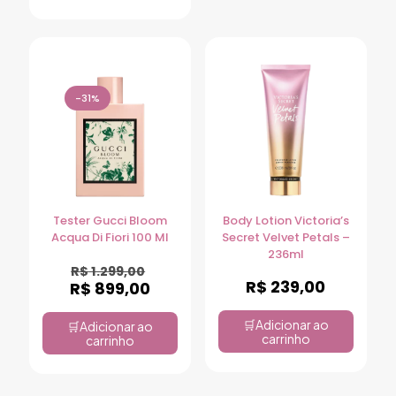
-31%
Tester Gucci Bloom
Body Lotion Victoria’s
Acqua Di Fiori 100 Ml
Secret Velvet Petals –
236ml
R$
1.299,00
R$
239,00
R$
899,00
Adicionar ao
Adicionar ao
carrinho
carrinho