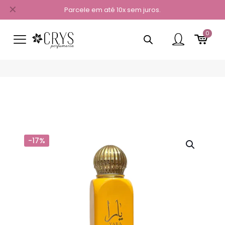
✕
Parcele em até 10x sem juros.
0
-17%