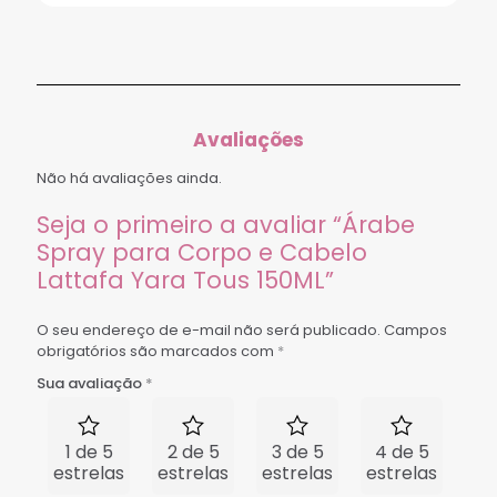
Avaliações
Não há avaliações ainda.
Seja o primeiro a avaliar “Árabe
Spray para Corpo e Cabelo
Lattafa Yara Tous 150ML”
O seu endereço de e-mail não será publicado.
Campos
obrigatórios são marcados com
*
Sua avaliação
*
1 de 5
2 de 5
3 de 5
4 de 5
5 
estrelas
estrelas
estrelas
estrelas
est