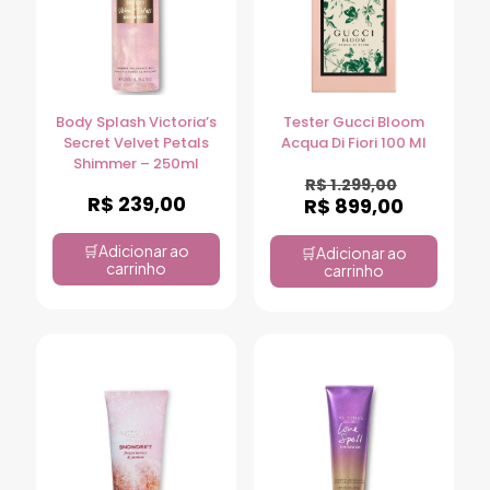
Body Splash Victoria’s
Tester Gucci Bloom
Secret Velvet Petals
Acqua Di Fiori 100 Ml
Shimmer – 250ml
R$
1.299,00
R$
239,00
R$
899,00
Adicionar ao
Adicionar ao
carrinho
carrinho