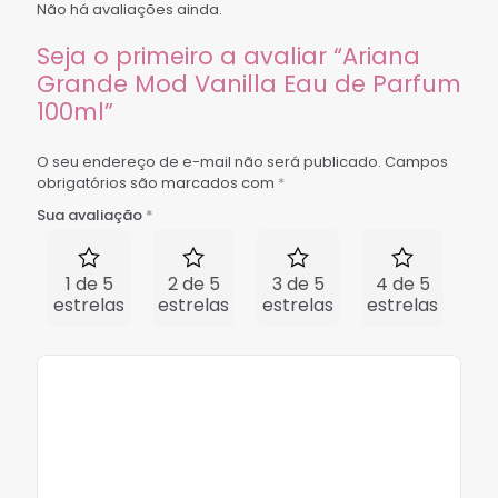
Não há avaliações ainda.
Seja o primeiro a avaliar “Ariana
Grande Mod Vanilla Eau de Parfum
100ml”
O seu endereço de e-mail não será publicado.
Campos
obrigatórios são marcados com
*
Sua avaliação
*
1 de 5
2 de 5
3 de 5
4 de 5
5 
estrelas
estrelas
estrelas
estrelas
est