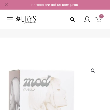
✕
Parcele em até 10x sem juros.
0