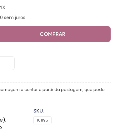
PIX
00 sem juros
COMPRAR
começam a contar a partir da postagem, que pode
SKU:
te)
,
101195
o