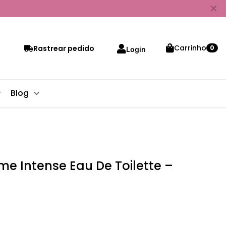
✕
Carrinho
Rastrear pedido
0
Login
Blog
e Intense Eau De Toilette –