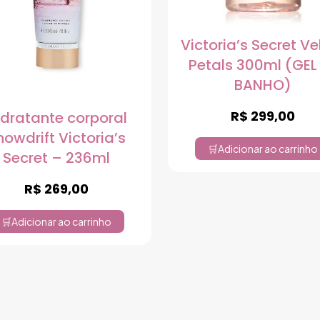
Victoria’s Secret Ve
Petals 300ml (GEL
BANHO)
R$
299,00
idratante corporal
nowdrift Victoria’s
Adicionar ao carrinho
Secret – 236ml
R$
269,00
Adicionar ao carrinho