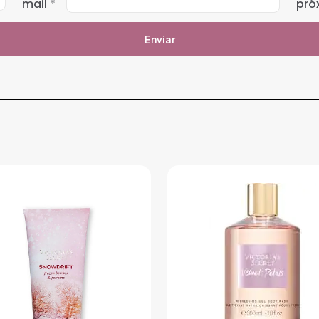
mail
*
pró