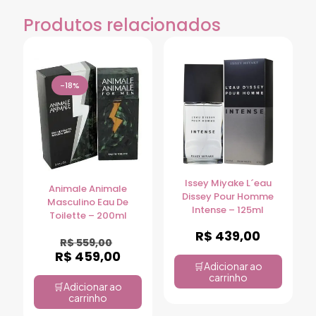
Produtos relacionados
-18%
Issey Miyake L´eau
Animale Animale
Dissey Pour Homme
Masculino Eau De
Intense – 125ml
Toilette – 200ml
R$
439,00
R$
559,00
R$
459,00
Adicionar ao
carrinho
Adicionar ao
carrinho