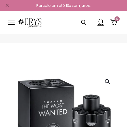
✕
Parcele em até 10x sem juros.
0