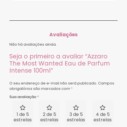
Avaliações
Não há avaliações ainda.
Seja o primeiro a avaliar “Azzaro
The Most Wanted Eau de Parfum
Intense 100ml”
O seu endereço de e-mail não será publicado.
Campos
obrigatórios são marcados com
*
Sua avaliação
*
1 de 5
2 de 5
3 de 5
4 de 5
5 
estrelas
estrelas
estrelas
estrelas
est