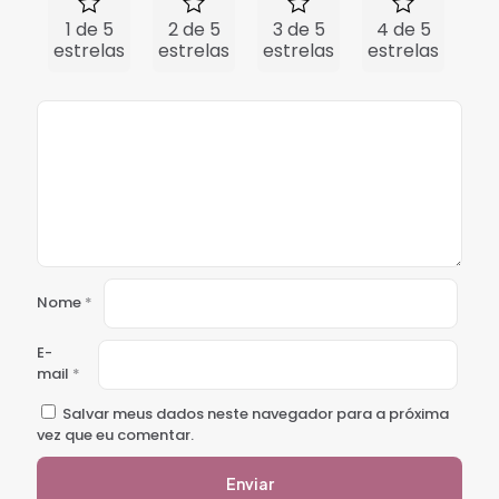
1 de 5
2 de 5
3 de 5
4 de 5
5 
estrelas
estrelas
estrelas
estrelas
est
Nome
*
E-
mail
*
Salvar meus dados neste navegador para a próxima
vez que eu comentar.