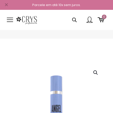
✕
Parcele em até 10x sem juros.
0