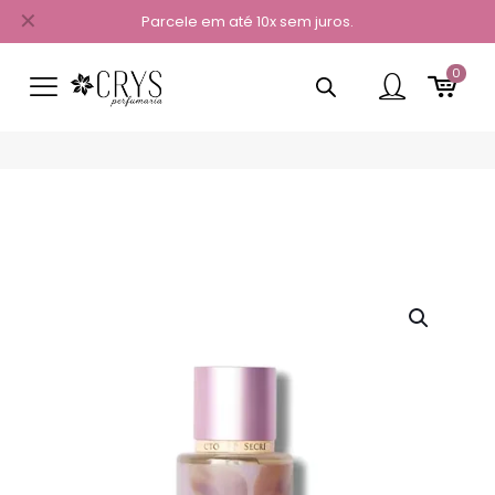
✕
Parcele em até 10x sem juros.
0