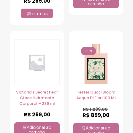
R$
269,00
carrinho
Leia mais
-31%
Victoria’s Secret Pear
Tester Gucci Bloom
Glace Hidratante
Acqua Di Fiori 100 Ml
Corporal – 236 ml
R$
1.299,00
R$
269,00
R$
899,00
Adicionar ao
Adicionar ao
carrinho
carrinho