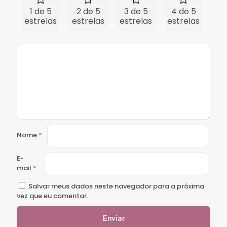
1 de 5
2 de 5
3 de 5
4 de 5
5 
estrelas
estrelas
estrelas
estrelas
est
Nome
*
E-
mail
*
Salvar meus dados neste navegador para a próxima
vez que eu comentar.