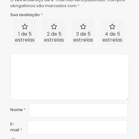
obrigatórios são marcados com
*
Sua avaliação
*
1 de 5
2 de 5
3 de 5
4 de 5
5 
estrelas
estrelas
estrelas
estrelas
est
Nome
*
E-
mail
*