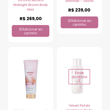
Victoria Secrets
Shimmer – 250ml
Midnight Bloom Body
R$
239,00
Mist
R$
269,00
Adicionar ao
carrinho
Adicionar ao
carrinho
Esse
acabou
:(
Velvet Petals