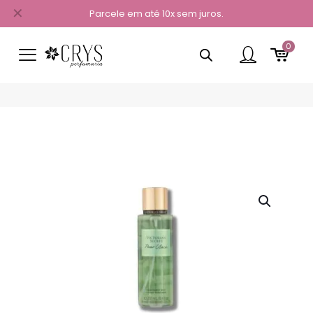
✕
Parcele em até 10x sem juros.
0