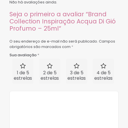
Não há avaliações ainda.
Seja o primeiro a avaliar “Brand
Collection Inspiração Acqua Di Gió
Profumo – 25ml”
O seu endereço de e-mail não será publicado.
Campos
obrigatórios são marcados com
*
Sua avaliação
*
1 de 5
2 de 5
3 de 5
4 de 5
5 
estrelas
estrelas
estrelas
estrelas
est