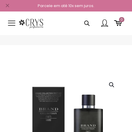
✕
Parcele em até 10x sem juros.
0