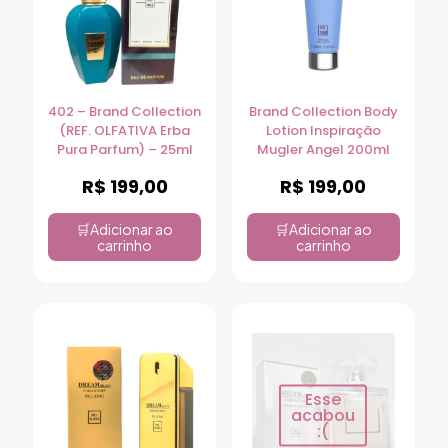
402 – Brand Collection
Brand Collection Body
(REF. OLFATIVA Erba
Lotion Inspiração
Pura Parfum) – 25ml
Mugler Angel 200ml
R$
199,00
R$
199,00
Adicionar ao
Adicionar ao
carrinho
carrinho
Esse
acabou
:(