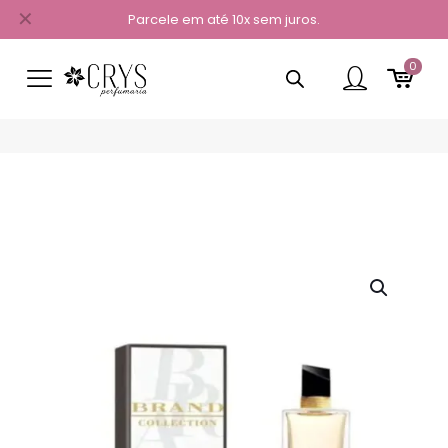
✕
Parcele em até 10x sem juros.
0