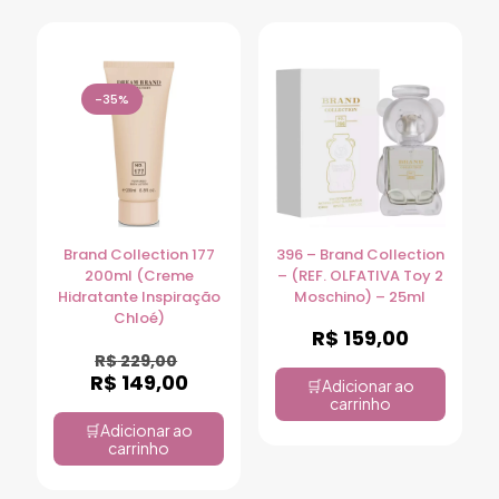
-35%
Brand Collection 177
396 – Brand Collection
200ml (Creme
– (REF. OLFATIVA Toy 2
Hidratante Inspiração
Moschino) – 25ml
Chloé)
R$
159,00
R$
229,00
R$
149,00
Adicionar ao
carrinho
Adicionar ao
carrinho