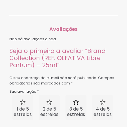
Avaliações
Não há avaliações ainda.
Seja o primeiro a avaliar “Brand
Collection (REF. OLFATIVA Libre
Parfum) – 25ml”
O seu endereço de e-mail não será publicado.
Campos
obrigatórios são marcados com
*
Sua avaliação
*
1 de 5
2 de 5
3 de 5
4 de 5
5 
estrelas
estrelas
estrelas
estrelas
est