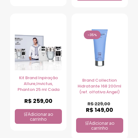
-35%
Kit Brand Inpiração
Brand Collection
Allure,Invictus,
Hidratante 168 200ml
Phanton 25 ml Cada
(ref. olfativa Angel)
R$
259,00
R$
229,00
R$
149,00
Adicionar ao
carrinho
Adicionar ao
carrinho