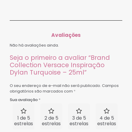
Avaliações
Não há avaliações ainda.
Seja o primeiro a avaliar “Brand
Collection Versace Inspiração
Dylan Turquoise – 25ml”
O seu endereço de e-mail não será publicado.
Campos
obrigatórios são marcados com
*
Sua avaliação
*
1 de 5
2 de 5
3 de 5
4 de 5
5 
estrelas
estrelas
estrelas
estrelas
est