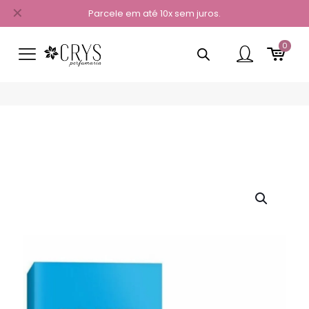
✕
Parcele em até 10x sem juros.
0