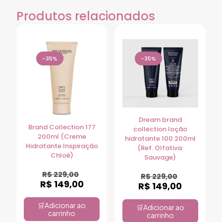
Produtos relacionados
-35%
-35%
Dream brand
Brand Collection 177
collection loção
200ml (Creme
hidratante 100 200ml
Hidratante Inspiração
(Ref. Olfativa:
Chloé)
Sauvage)
R$
229,00
R$
229,00
R$
149,00
R$
149,00
Adicionar ao
Adicionar ao
carrinho
carrinho