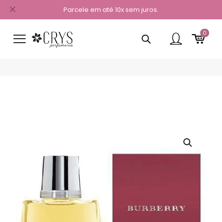
✕
Parcele em até 10x sem juros.
0