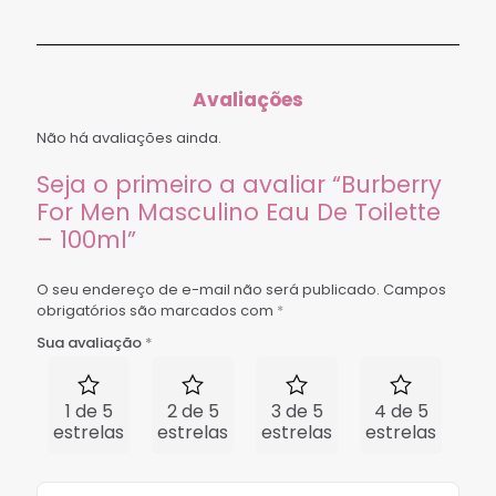
Avaliações
Não há avaliações ainda.
Seja o primeiro a avaliar “Burberry
For Men Masculino Eau De Toilette
– 100ml”
O seu endereço de e-mail não será publicado.
Campos
obrigatórios são marcados com
*
Sua avaliação
*
1 de 5
2 de 5
3 de 5
4 de 5
5 
estrelas
estrelas
estrelas
estrelas
est