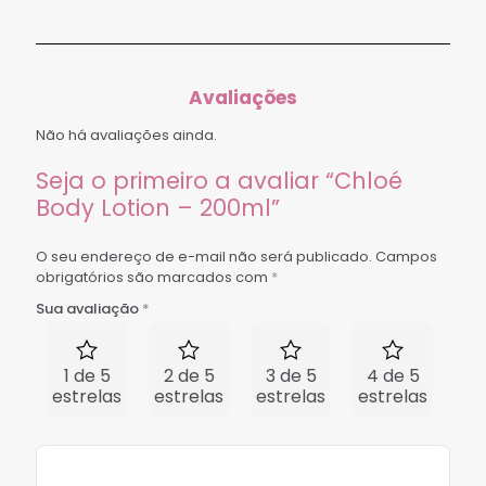
Avaliações
Não há avaliações ainda.
Seja o primeiro a avaliar “Chloé
Body Lotion – 200ml”
O seu endereço de e-mail não será publicado.
Campos
obrigatórios são marcados com
*
Sua avaliação
*
1 de 5
2 de 5
3 de 5
4 de 5
5 
estrelas
estrelas
estrelas
estrelas
est