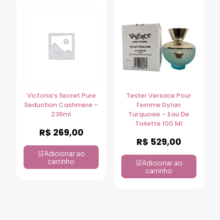
Victoria’s Secret Pure
Tester Versace Pour
Seduction Cashmere –
Femme Dylan
236ml
Turquoise – Eau De
Toilette 100 Ml
R$
269,00
R$
529,00
Adicionar ao
carrinho
Adicionar ao
carrinho