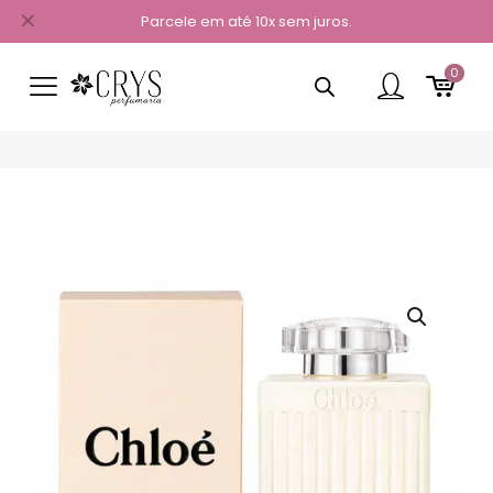
✕
Parcele em até 10x sem juros.
0