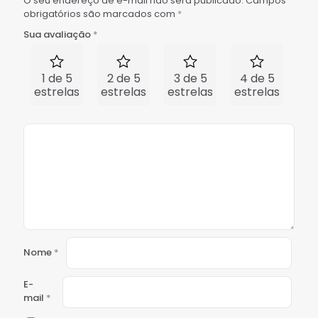
O seu endereço de e-mail não será publicado.
Campos
obrigatórios são marcados com
*
Sua avaliação
*
1 de 5
2 de 5
3 de 5
4 de 5
5 
estrelas
estrelas
estrelas
estrelas
est
Nome
*
E-
mail
*