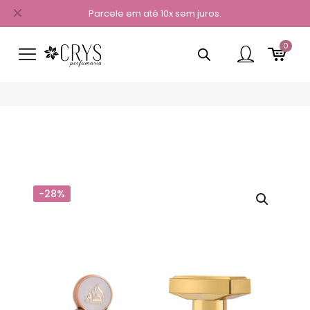
✕
Parcele em até 10x sem juros.
0
-28%