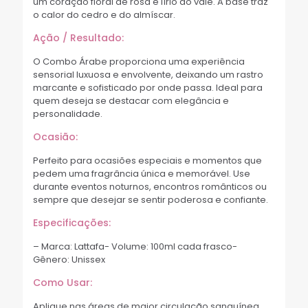
um coração floral de rosa e lírio do vale. A base traz
o calor do cedro e do almíscar.
Ação / Resultado:
O Combo Árabe proporciona uma experiência
sensorial luxuosa e envolvente, deixando um rastro
marcante e sofisticado por onde passa. Ideal para
quem deseja se destacar com elegância e
personalidade.
Ocasião:
Perfeito para ocasiões especiais e momentos que
pedem uma fragrância única e memorável. Use
durante eventos noturnos, encontros românticos ou
sempre que desejar se sentir poderosa e confiante.
Especificações:
– Marca: Lattafa- Volume: 100ml cada frasco-
Gênero: Unissex
Como Usar:
Aplique nas áreas de maior circulação sanguínea,