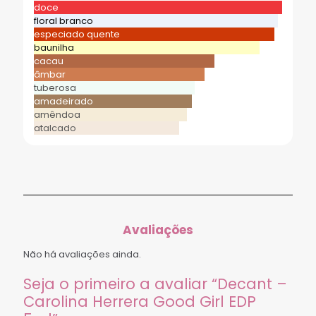
doce
floral branco
especiado quente
baunilha
cacau
âmbar
tuberosa
amadeirado
amêndoa
atalcado
Avaliações
Não há avaliações ainda.
Seja o primeiro a avaliar “Decant –
Carolina Herrera Good Girl EDP