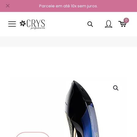
✕
Parcele em até 10x sem juros.
0