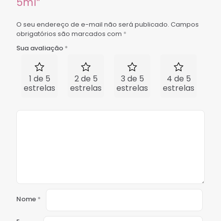
5ml”
O seu endereço de e-mail não será publicado.
Campos
obrigatórios são marcados com
*
Sua avaliação
*
1 de 5
2 de 5
3 de 5
4 de 5
5 
estrelas
estrelas
estrelas
estrelas
est
Nome
*