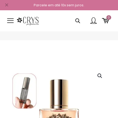
✕
Parcele em até 10x sem juros.
0