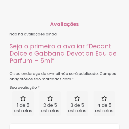
Avaliações
Não há avaliações ainda.
Seja o primeiro a avaliar “Decant
Dolce e Gabbana Devotion Eau de
Parfum – 5ml”
O seu endereço de e-mail não será publicado.
Campos
obrigatórios são marcados com
*
Sua avaliação
*
1 de 5
2 de 5
3 de 5
4 de 5
5 
estrelas
estrelas
estrelas
estrelas
est