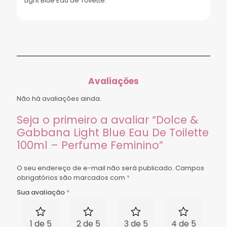
Light Blue Eau de Toilette.
Avaliações
Não há avaliações ainda.
Seja o primeiro a avaliar “Dolce &
Gabbana Light Blue Eau De Toilette
100ml – Perfume Feminino”
O seu endereço de e-mail não será publicado.
Campos
obrigatórios são marcados com
*
Sua avaliação
*
1 de 5
2 de 5
3 de 5
4 de 5
5 