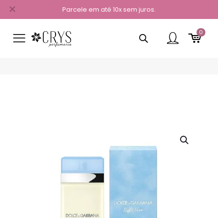
✕
Parcele em até 10x sem juros.
0