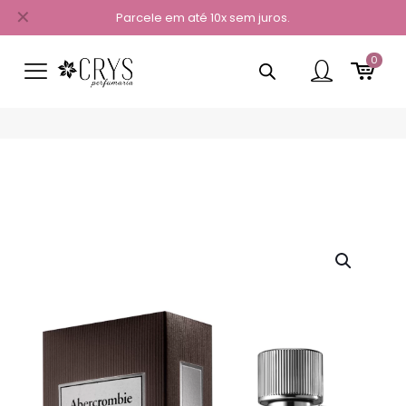
✕
Parcele em até 10x sem juros.
0