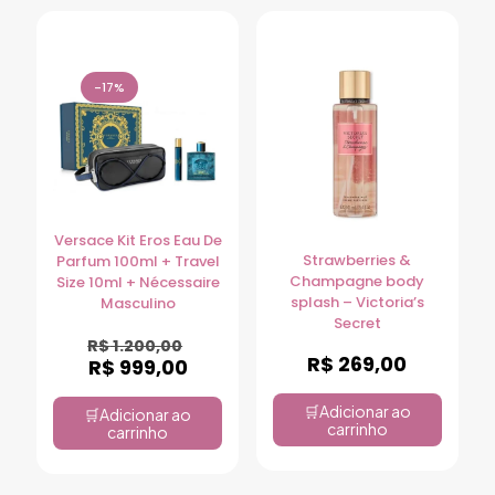
-17%
Versace Kit Eros Eau De
Strawberries &
Parfum 100ml + Travel
Champagne body
Size 10ml + Nécessaire
splash – Victoria’s
Masculino
Secret
R$
1.200,00
R$
269,00
R$
999,00
Adicionar ao
Adicionar ao
carrinho
carrinho