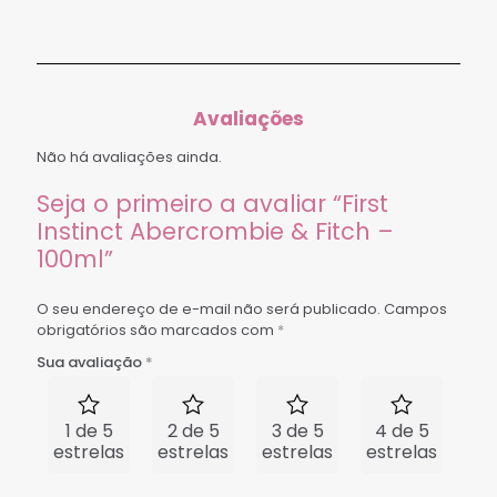
Avaliações
Não há avaliações ainda.
Seja o primeiro a avaliar “First
Instinct Abercrombie & Fitch –
100ml”
O seu endereço de e-mail não será publicado.
Campos
obrigatórios são marcados com
*
Sua avaliação
*
1 de 5
2 de 5
3 de 5
4 de 5
5 
estrelas
estrelas
estrelas
estrelas
est