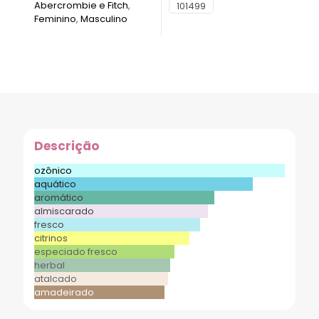
Abercrombie e Fitch
,
101499
Feminino
,
Masculino
Descrição
ozônico
aquático
aromático
almiscarado
fresco
citrinos
especiado fresco
herbal
atalcado
amadeirado