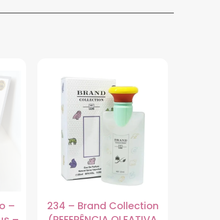
ão –
234 – Brand Collection
us –
(REFERÊNCIA OLFATIVA