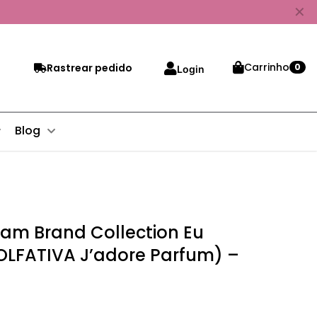
✕
Carrinho
Rastrear pedido
0
Login
Blog
eam Brand Collection Eu
 OLFATIVA J’adore Parfum) –