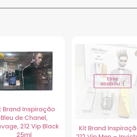
Esse
acabou :(
t Brand Inspiração
Bleu de Chanel,
vage, 212 Vip Black
Kit Brand Inspiraç
25ml
212 Vip Men – Invict