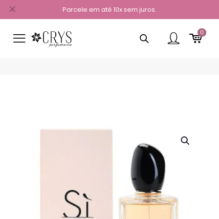
✕
Parcele em até 10x sem juros.
0