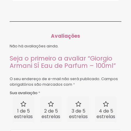
Avaliações
Não há avaliações ainda.
Seja o primeiro a avaliar “Giorgio
Armani SÍ Eau de Parfum – 100ml”
O seu endereço de e-mail não será publicado.
Campos
obrigatórios são marcados com
*
Sua avaliação
*
1 de 5
2 de 5
3 de 5
4 de 5
5 
estrelas
estrelas
estrelas
estrelas
est