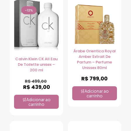
-12%
Árabe Orientica Royal
Amber Extrait De
Calvin Klein CK All Eau
Parfum – Perfume
De Toilette unisex –
Unissex 80ml
200 ml
R$
799,00
R$
499,00
R$
439,00
Adicionar ao
carrinho
Adicionar ao
carrinho