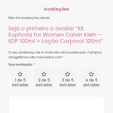
Avaliações
Não há avaliações ainda.
Seja o primeiro a avaliar “Kit
Euphoria for Women Calvin Klein –
EDP 100ml + Loção Corporal 100ml”
O seu endereço de e-mail não será publicado.
Campos
obrigatórios são marcados com
*
Sua avaliação
*
1 de 5
2 de 5
3 de 5
4 de 5
5 
estrelas
estrelas
estrelas
estrelas
est