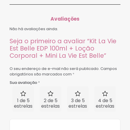
Avaliações
Não há avaliações ainda.
Seja o primeiro a avaliar “Kit La Vie
Est Belle EDP 100ml + Loção
Corporal + Mini La Vie Est Belle”
O seu endereço de e-mail não será publicado.
Campos
obrigatórios são marcados com
*
Sua avaliação
*
1 de 5
2 de 5
3 de 5
4 de 5
5 
estrelas
estrelas
estrelas
estrelas
est