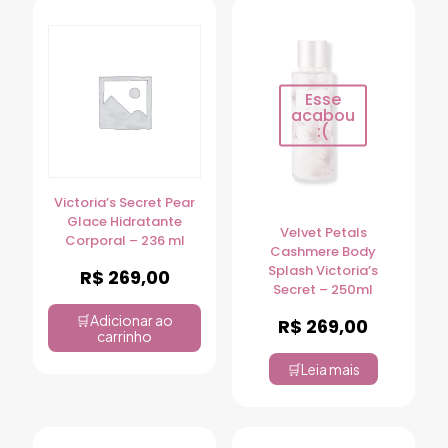
Esse
acabou
:(
Victoria’s Secret Pear
Glace Hidratante
Velvet Petals
Corporal – 236 ml
Cashmere Body
Splash Victoria’s
R$
269,00
Secret – 250ml
Adicionar ao
R$
269,00
carrinho
Leia mais