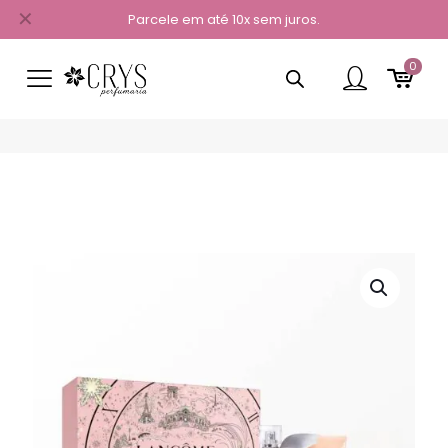
✕
Parcele em até 10x sem juros.
0