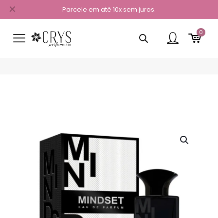
✕
Parcele em até 10x sem juros.
0