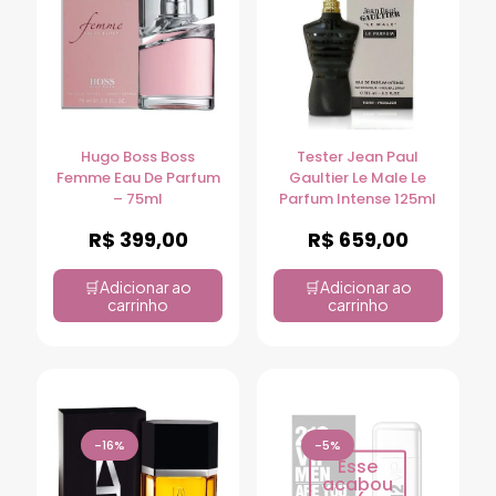
Hugo Boss Boss
Tester Jean Paul
Femme Eau De Parfum
Gaultier Le Male Le
– 75ml
Parfum Intense 125ml
R$
399,00
R$
659,00
Adicionar ao
Adicionar ao
carrinho
carrinho
-16%
-5%
Esse
acabou