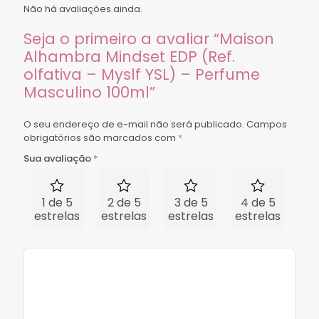
Não há avaliações ainda.
Seja o primeiro a avaliar “Maison
Alhambra Mindset EDP (Ref.
olfativa – Myslf YSL) – Perfume
Masculino 100ml”
O seu endereço de e-mail não será publicado.
Campos
obrigatórios são marcados com
*
Sua avaliação
*
1 de 5
2 de 5
3 de 5
4 de 5
5 
estrelas
estrelas
estrelas
estrelas
est