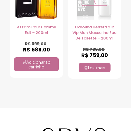
:(
Azzaro Pour Homme
Carolina Herrera 212
Edt – 200ml
Vip Men Masculino Eau
De Toilette – 200ml
R$
699,00
R$
589,00
R$
799,00
R$
759,00
Adicionar ao
carrinho
Leia mais