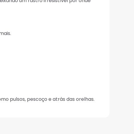
xando um rastro irresistível por onde
mais.
mo pulsos, pescoço e atrás das orelhas.