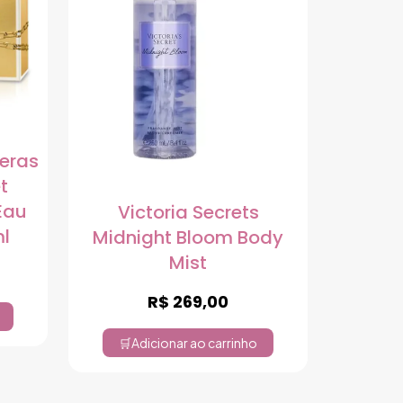
deras
t
Eau
Victoria Secrets
ml
Midnight Bloom Body
Mist
R$
269,00
Adicionar ao carrinho