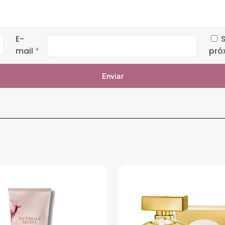
E-
mail
*
pró