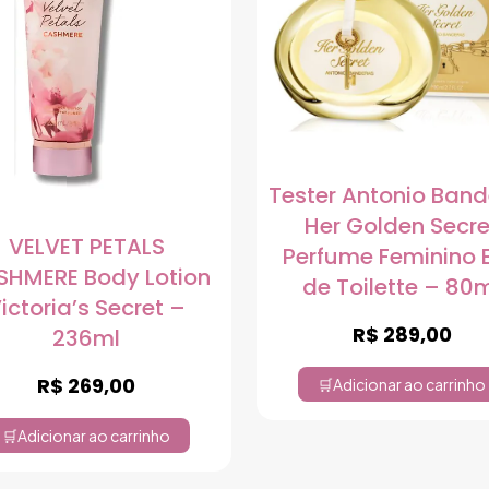
Tester Antonio Ban
Her Golden Secre
VELVET PETALS
Perfume Feminino 
SHMERE Body Lotion
de Toilette – 80
ictoria’s Secret –
R$
289,00
236ml
R$
269,00
Adicionar ao carrinho
Adicionar ao carrinho