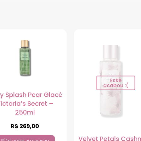
Esse
acabou :(
y Splash Pear Glacé
ictoria’s Secret –
250ml
R$
269,00
Velvet Petals Cash
Adicionar ao carrinho