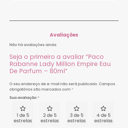
Avaliações
Não há avaliações ainda.
Seja o primeiro a avaliar “Paco
Rabanne Lady Million Empire Eau
De Parfum – 80ml”
O seu endereço de e-mail não será publicado.
Campos
obrigatórios são marcados com
*
Sua avaliação
*
1 de 5
2 de 5
3 de 5
4 de 5
5 
estrelas
estrelas
estrelas
estrelas
est