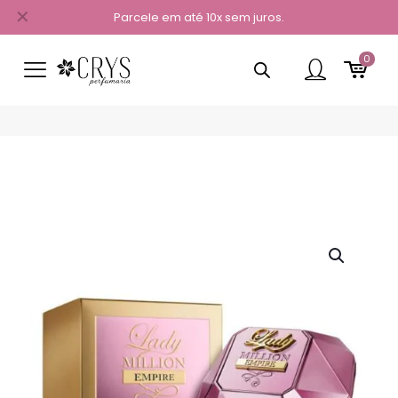
✕
Parcele em até 10x sem juros.
0