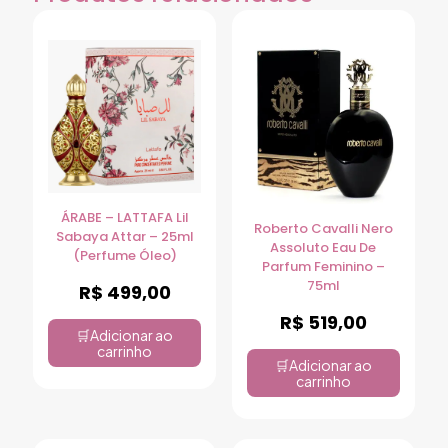
ÁRABE – LATTAFA Lil
Roberto Cavalli Nero
Sabaya Attar – 25ml
Assoluto Eau De
(Perfume Óleo)
Parfum Feminino –
75ml
R$
499,00
R$
519,00
Adicionar ao
carrinho
Adicionar ao
carrinho