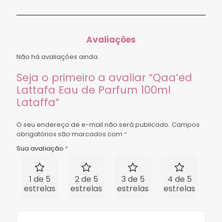
Avaliações
Não há avaliações ainda.
Seja o primeiro a avaliar “Qaa’ed
Lattafa Eau de Parfum 100ml
Lataffa”
O seu endereço de e-mail não será publicado.
Campos
obrigatórios são marcados com
*
Sua avaliação
*
1 de 5
2 de 5
3 de 5
4 de 5
5 
estrelas
estrelas
estrelas
estrelas
est