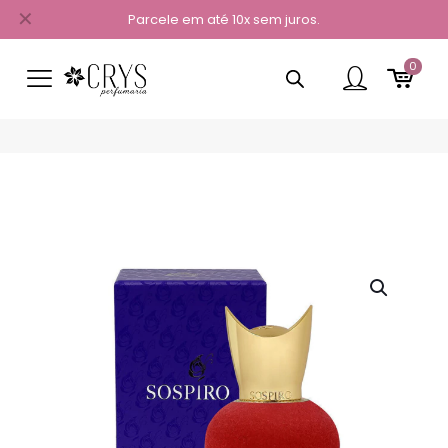
✕
Parcele em até 10x sem juros.
0