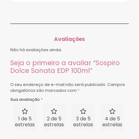
Avaliações
Não há avaliações ainda.
Seja o primeiro a avaliar “Sospiro
Dolce Sonata EDP 100ml”
O seu endereço de e-mail não será publicado.
Campos
obrigatórios são marcados com
*
Sua avaliação
*
1 de 5
2 de 5
3 de 5
4 de 5
5 
estrelas
estrelas
estrelas
estrelas
est