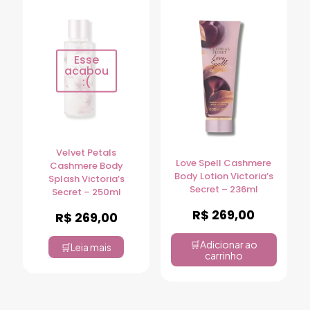
Esse
acabou
:(
Velvet Petals
Love Spell Cashmere
Cashmere Body
Body Lotion Victoria’s
Splash Victoria’s
Secret – 236ml
Secret – 250ml
R$
269,00
R$
269,00
Adicionar ao
Leia mais
carrinho