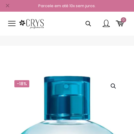
✕
Parcele em até 10x sem juros.
0
-18%