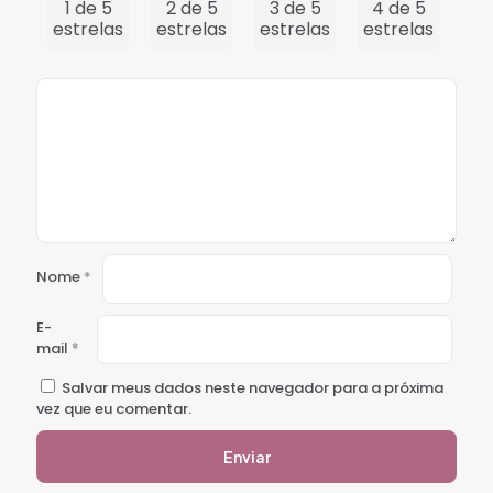
1 de 5
2 de 5
3 de 5
4 de 5
5 
estrelas
estrelas
estrelas
estrelas
est
Nome
*
E-
mail
*
Salvar meus dados neste navegador para a próxima
vez que eu comentar.