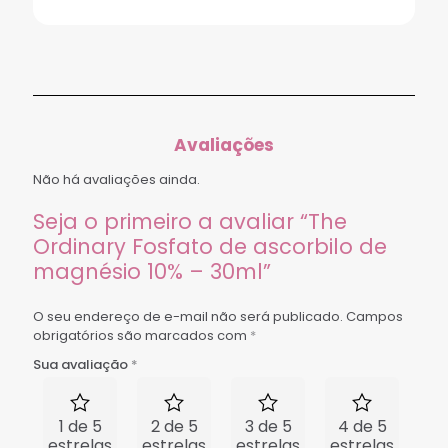
Avaliações
Não há avaliações ainda.
Seja o primeiro a avaliar “The
Ordinary Fosfato de ascorbilo de
magnésio 10% – 30ml”
O seu endereço de e-mail não será publicado.
Campos
obrigatórios são marcados com
*
Sua avaliação
*
1 de 5
2 de 5
3 de 5
4 de 5
5 
estrelas
estrelas
estrelas
estrelas
est