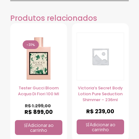
Produtos relacionados
-31%
Tester Gucci Bloom
Victoria’s Secret Body
Acqua Di Fiori 100 Ml
Lotion Pure Seduction
Shimmer – 236ml
R$
1.299,00
R$
239,00
R$
899,00
Adicionar ao
Adicionar ao
carrinho
carrinho