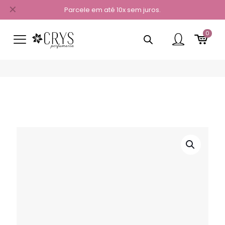
✕
Parcele em até 10x sem juros.
0