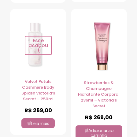
Esse
acabou
:(
Velvet Petals
Strawberries &
Cashmere Body
Champagne
Splash Victoria’s
Hidratante Corporal
Secret – 250ml
236ml – Victoria’s
Secret
R$
269,00
R$
269,00
Leia mais
Adicionar ao
carrinho