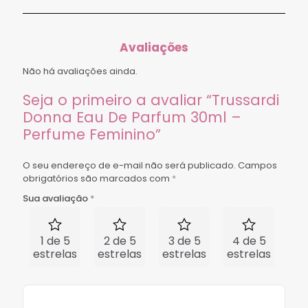
Avaliações
Não há avaliações ainda.
Seja o primeiro a avaliar “Trussardi
Donna Eau De Parfum 30ml –
Perfume Feminino”
O seu endereço de e-mail não será publicado.
Campos
obrigatórios são marcados com
*
Sua avaliação
*
1 de 5
2 de 5
3 de 5
4 de 5
5 
estrelas
estrelas
estrelas
estrelas
est