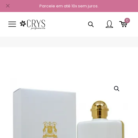
✕
Parcele em até 10x sem juros.
0