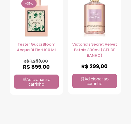
-31%
Tester Gucci Bloom
Victoria’s Secret Velvet
Acqua Di Fiori 100 Ml
Petals 300ml (GEL DE
BANHO)
R$
1.299,00
R$
299,00
R$
899,00
Adicionar ao
Adicionar ao
carrinho
carrinho