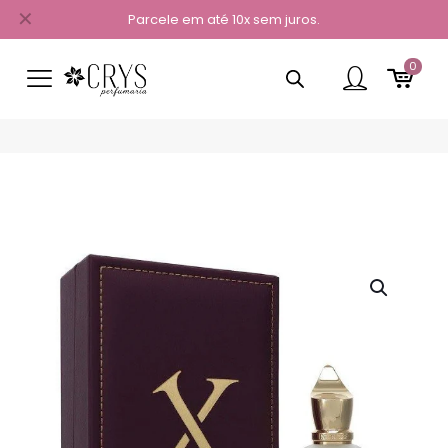
✕
Parcele em até 10x sem juros.
0