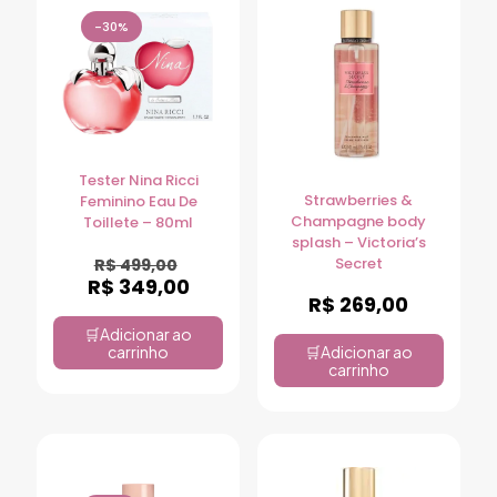
-30%
Tester Nina Ricci
Strawberries &
Feminino Eau De
Champagne body
Toillete – 80ml
splash – Victoria’s
Secret
R$
499,00
R$
349,00
R$
269,00
Adicionar ao
carrinho
Adicionar ao
carrinho