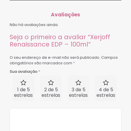
Avaliações
Não há avaliações ainda.
Seja o primeiro a avaliar “Xerjoff
Renaissance EDP – 100ml”
O seu endereço de e-mail não será publicado.
Campos
obrigatórios são marcados com
*
Sua avaliação
*
1 de 5
2 de 5
3 de 5
4 de 5
5 
estrelas
estrelas
estrelas
estrelas
est