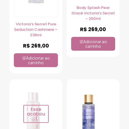
Body Splash Pear
Glacé Victoria’s Secret
– 250ml
Victoria’s Secret Pure
R$
269,00
Seduction Cashmere –
236ml
Adicionar ao
R$
269,00
carrinho
Adicionar ao
carrinho
Esse
acabou
:(