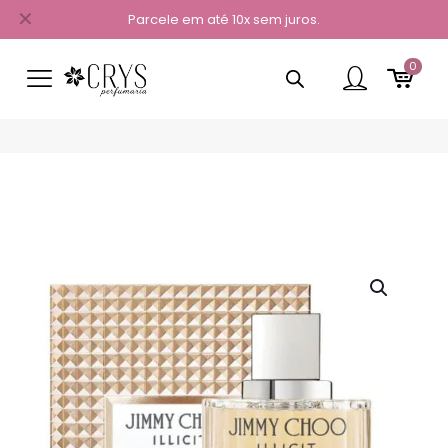
✕
Parcele em até 10x sem juros.
0