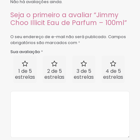
Não há avaliações ainda.
Seja o primeiro a avaliar “Jimmy
Choo Illicit Eau de Parfum – 100ml”
O seu endereço de e-mail não será publicado.
Campos
obrigatórios são marcados com
*
Sua avaliação
*
1 de 5
2 de 5
3 de 5
4 de 5
5 
estrelas
estrelas
estrelas
estrelas
est