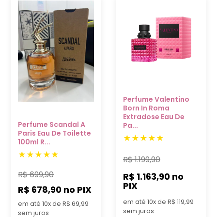
Perfume Valentino
Born In Roma
Extradose Eau De
Perfume Scandal A
Pa...
Paris Eau De Toilette
100ml R...
R$
1.199,90
R$
699,90
R$ 1.163,90
no
PIX
R$ 678,90
no PIX
em até 10x de R$ 119,99
em até 10x de R$ 69,99
sem juros
sem juros