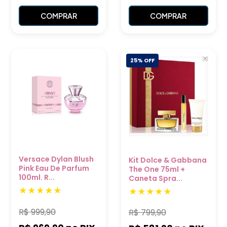
COMPRAR
COMPRAR
25% OFF
Versace Dylan Blush
Kit Dolce & Gabbana
Pink Eau De Parfum
The One 75ml +
100ml. R...
Caneta Spra...
R$
999,90
R$
799,90