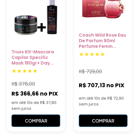
Coach Wild Rose Eau
De Parfum 90ml
Perfume Femin...
Truss KIt-Mascara
Capilar Specific
Mask 180gr+ Day...
R$
729,00
R$
378,00
R$ 707,13
no PIX
R$ 366,66
no PIX
em até 10x de R$ 72,90
em até 10x de R$ 37,80
sem juros
sem juros
COMPRAR
COMPRAR