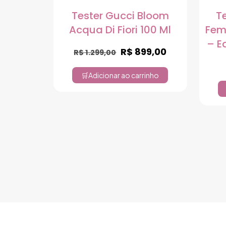
Tester Gucci Bloom
T
Acqua Di Fiori 100 Ml
Fem
– E
R$
899,00
R$
1.299,00
Adicionar ao carrinho