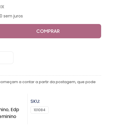
IX
0 sem juros
COMPRAR
começam a contar a partir da postagem, que pode
SKU:
nino
,
Edp
101084
eminino