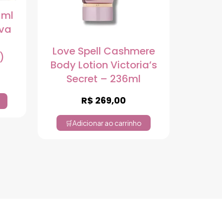
 ml
iva
Love Spell Cashmere
)
Body Lotion Victoria’s
Secret – 236ml
R$
269,00
Adicionar ao carrinho