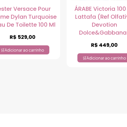
ester Versace Pour
ÁRABE Victoria 100
me Dylan Turquoise
Lattafa (Ref Olfat
au De Toilette 100 Ml
Devotion
Dolce&Gabbana
R$
529,00
R$
449,00
Adicionar ao carrinho
Adicionar ao carrinho