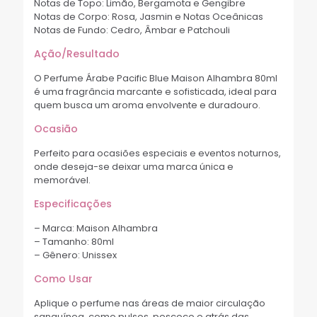
Notas de Topo: Limão, Bergamota e Gengibre
Notas de Corpo: Rosa, Jasmin e Notas Oceânicas
Notas de Fundo: Cedro, Âmbar e Patchouli
Ação/Resultado
O Perfume Árabe Pacific Blue Maison Alhambra 80ml
é uma fragrância marcante e sofisticada, ideal para
quem busca um aroma envolvente e duradouro.
Ocasião
Perfeito para ocasiões especiais e eventos noturnos,
onde deseja-se deixar uma marca única e
memorável.
Especificações
– Marca: Maison Alhambra
– Tamanho: 80ml
– Gênero: Unissex
Como Usar
Aplique o perfume nas áreas de maior circulação
sanguínea, como pulsos, pescoço e atrás das