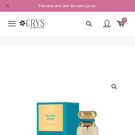
✕
Parcele em até 10x sem juros.
0