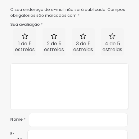
O seu endereço de e-mail não será publicado.
Campos
obrigatórios são marcados com
*
Sua avaliação
*
1 de 5
2 de 5
3 de 5
4 de 5
5 
estrelas
estrelas
estrelas
estrelas
est
Nome
*
E-