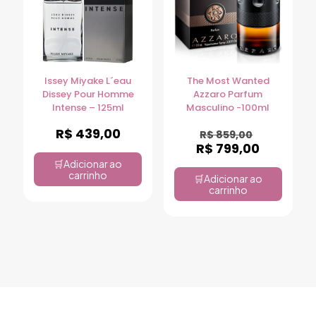
Issey Miyake L´eau
The Most Wanted
Dissey Pour Homme
Azzaro Parfum
Intense – 125ml
Masculino -100ml
R$
439,00
R$
859,00
R$
799,00
Adicionar ao
carrinho
Adicionar ao
carrinho