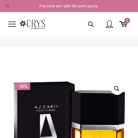
✕
Parcele em até 10x sem juros.
0
-16%