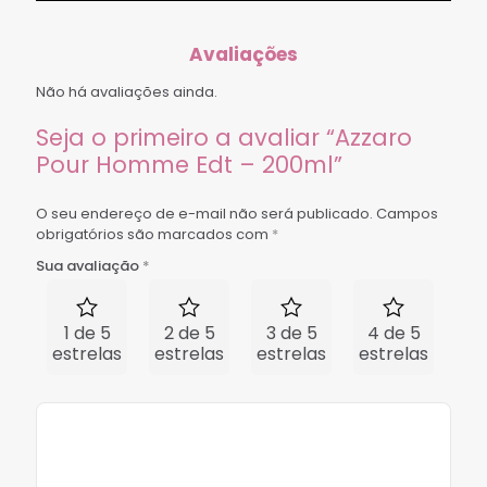
Avaliações
Não há avaliações ainda.
Seja o primeiro a avaliar “Azzaro
Pour Homme Edt – 200ml”
O seu endereço de e-mail não será publicado.
Campos
obrigatórios são marcados com
*
Sua avaliação
*
1 de 5
2 de 5
3 de 5
4 de 5
5 
estrelas
estrelas
estrelas
estrelas
est