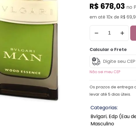
R$ 678,03
no P
em até 10x de R$ 69,9
Calcular o Frete
Não sei meu CEP
Os prazos de entrega 
levar até 5 dias úteis.
Categorias:
Bvlgari
,
Edp (Eau d
Masculino