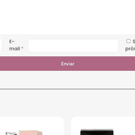
E-
mail
*
pró