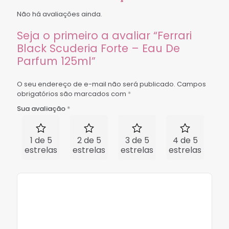
Não há avaliações ainda.
Seja o primeiro a avaliar “Ferrari
Black Scuderia Forte – Eau De
Parfum 125ml”
O seu endereço de e-mail não será publicado.
Campos
obrigatórios são marcados com
*
Sua avaliação
*
1 de 5
2 de 5
3 de 5
4 de 5
5 
estrelas
estrelas
estrelas
estrelas
est