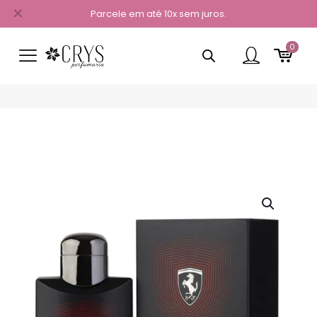
✕
Parcele em até 10x sem juros.
0