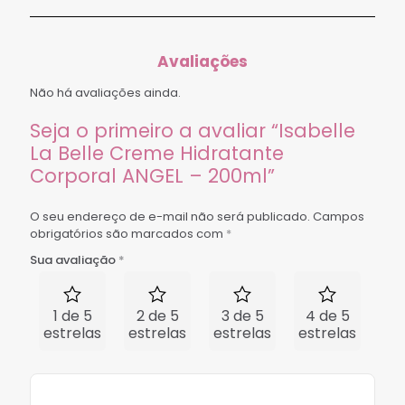
Avaliações
Não há avaliações ainda.
Seja o primeiro a avaliar “Isabelle
La Belle Creme Hidratante
Corporal ANGEL – 200ml”
O seu endereço de e-mail não será publicado.
Campos
obrigatórios são marcados com
*
Sua avaliação
*
1 de 5
2 de 5
3 de 5
4 de 5
5 
estrelas
estrelas
estrelas
estrelas
est