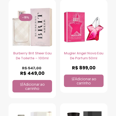
-18%
Burberry Brit Sheer Eau
Mugler Angel Nova Eau
De Toilette – 100ml
De Parfum 50ml
R$
899,00
R$
547,00
R$
449,00
Adicionar ao
carrinho
Adicionar ao
carrinho