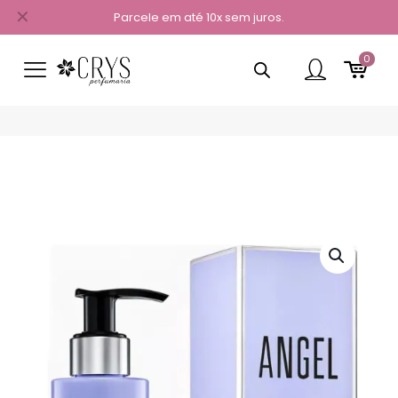
✕
Parcele em até 10x sem juros.
0