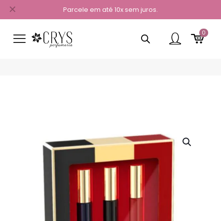
✕
Parcele em até 10x sem juros.
0