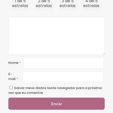
1 de 5
2 de 5
3 de 5
4 de 5
5 
estrelas
estrelas
estrelas
estrelas
est
Nome
*
E-
mail
*
Salvar meus dados neste navegador para a próxima
vez que eu comentar.