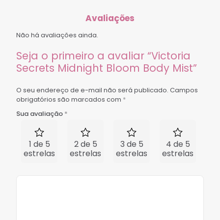
Avaliações
Não há avaliações ainda.
Seja o primeiro a avaliar “Victoria
Secrets Midnight Bloom Body Mist”
O seu endereço de e-mail não será publicado.
Campos
obrigatórios são marcados com
*
Sua avaliação
*
1 de 5
2 de 5
3 de 5
4 de 5
5 
estrelas
estrelas
estrelas
estrelas
est