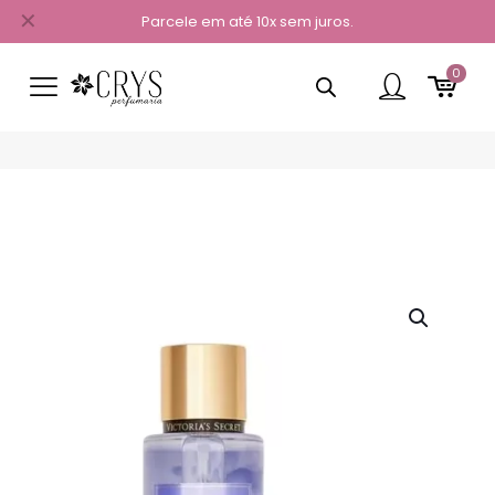
✕
Parcele em até 10x sem juros.
0