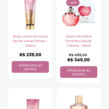
-30%
Body Lotion Victoria’s
Tester Nina Ricci
Secret Velvet Petals –
Feminino Eau De
236ml
Toillete – 80ml
R$
239,00
R$
499,00
R$
349,00
Adicionar ao
carrinho
Adicionar ao
carrinho