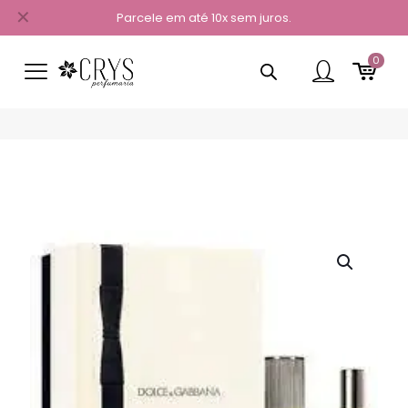
✕
Parcele em até 10x sem juros.
0