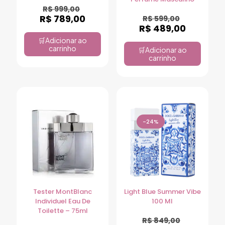
R$
999,00
R$
789,00
R$
599,00
R$
489,00
Adicionar ao
carrinho
Adicionar ao
carrinho
-24%
Tester MontBlanc
Light Blue Summer Vibe
Individuel Eau De
100 Ml
Toilette – 75ml
R$
849,00