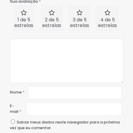
Sua avaliação
*
1 de 5
2 de 5
3 de 5
4 de 5
5 
estrelas
estrelas
estrelas
estrelas
est
Nome
*
E-
mail
*
Salvar meus dados neste navegador para a próxima
vez que eu comentar.